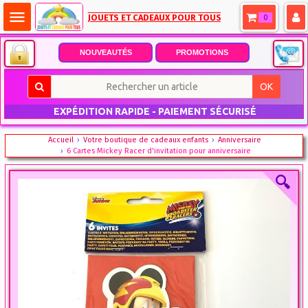
menu
JOUETS ET CADEAUX POUR TOUS
0
NOUVEAUTÉS
PROMOTIONS
OK
EXPÉDITION RAPIDE - PAIEMENT SÉCURISÉ
Accueil
Votre boutique de cadeaux enfants
Anniversaire
6 Cartes Mickey Racer d'invitation pour anniversaire