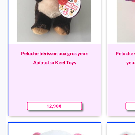
Peluche hérisson aux gros yeux
Peluche 
Animotsu Keel Toys
yeu
12,90€