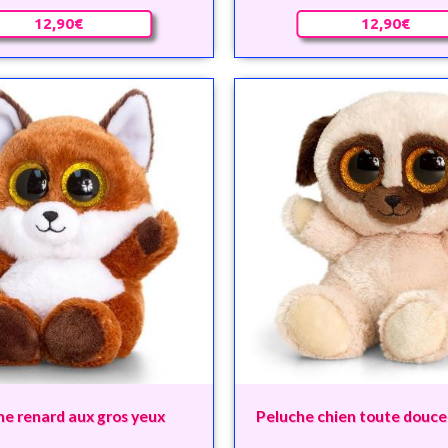
12,90€
12,90€
he renard aux gros yeux
Peluche chien toute douce