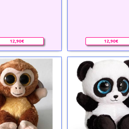
12,90€
12,90€