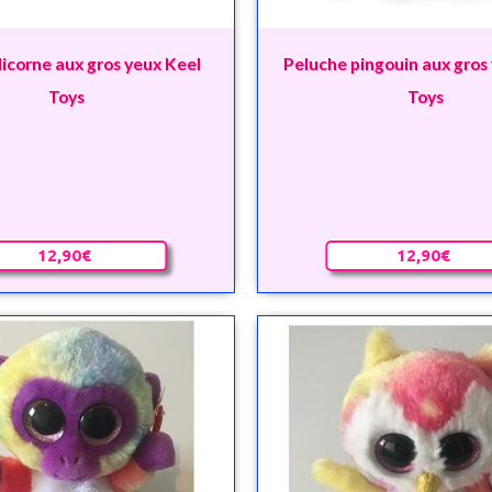
licorne aux gros yeux Keel
Peluche pingouin aux gros
Toys
Toys
12,90€
12,90€