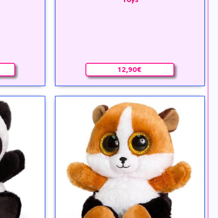
12,90€