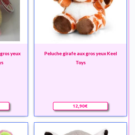
gros yeux
Peluche girafe aux gros yeux Keel
ys
Toys
12,90€