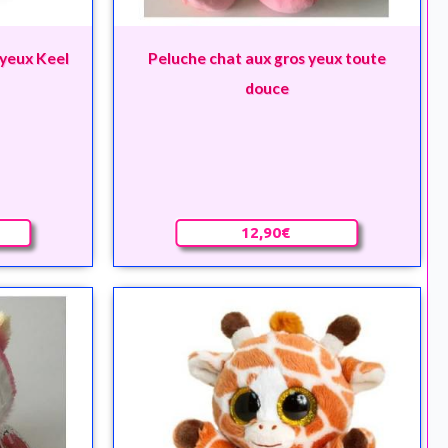
 yeux Keel
Peluche chat aux gros yeux toute
douce
12,90€