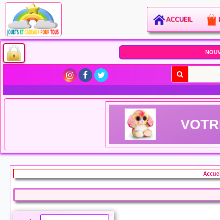
ACCUEIL
NOU
Accuei