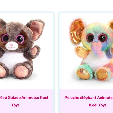
bébé Galado Animotsu Keel
Peluche éléphant Animots
Toys
Keel Toys