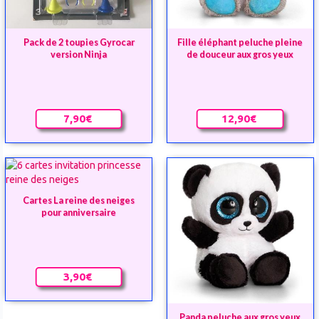
Pack de 2 toupies Gyrocar
Fille éléphant peluche pleine
version Ninja
de douceur aux gros yeux
7,90€
12,90€
Cartes La reine des neiges
pour anniversaire
3,90€
Panda peluche aux gros yeux