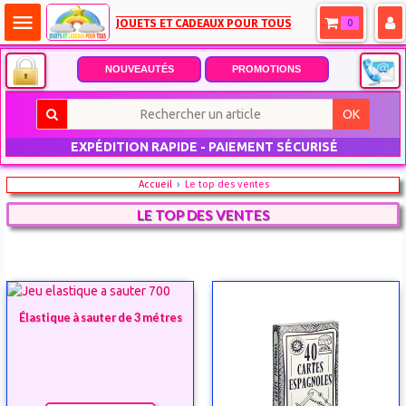
menu
JOUETS ET CADEAUX POUR TOUS
0
NOUVEAUTÉS
PROMOTIONS
OK
EXPÉDITION RAPIDE - PAIEMENT SÉCURISÉ
Accueil
Le top des ventes
LE TOP DES VENTES
Élastique à sauter de 3 métres