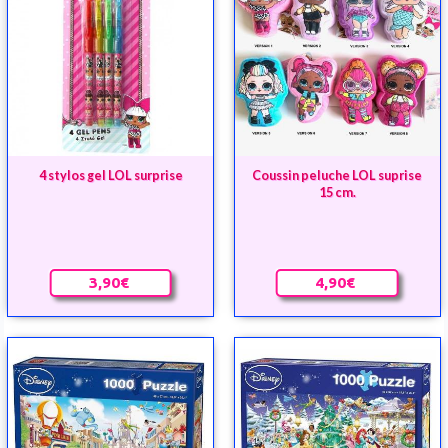
4 stylos gel LOL surprise
Coussin peluche LOL suprise
15 cm.
3,90€
4,90€