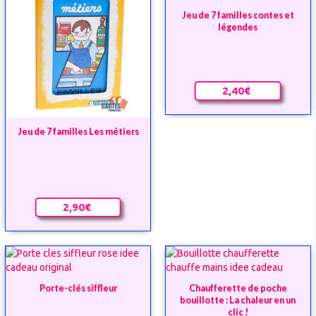
Jeu de 7 familles contes et
légendes
2,40€
Jeu de 7 familles Les métiers
2,90€
Porte-clés siffleur
Chaufferette de poche
bouillotte : La chaleur en un
clic !