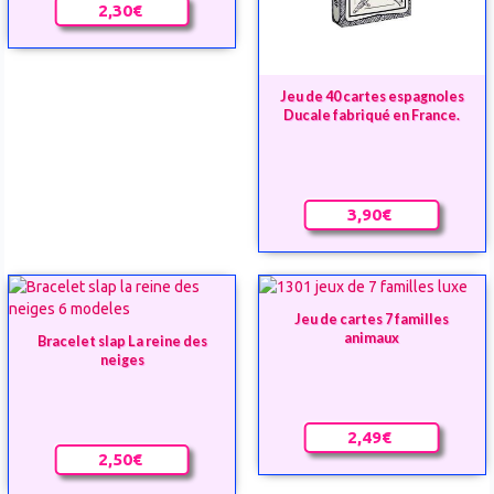
2,30€
Jeu de 40 cartes espagnoles
Ducale fabriqué en France.
3,90€
Jeu de cartes 7 familles
animaux
Bracelet slap La reine des
neiges
2,49€
2,50€