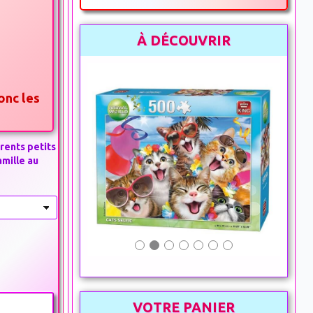
À DÉCOUVRIR
onc les
s
érents petits
amille au
VOTRE PANIER