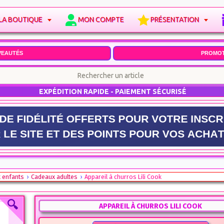
LA BOUTIQUE
MON COMPTE
PRÉSENTATION
VEAUTÉS
PROMOT
EXPÉDITION RAPIDE - PAIEMENT SÉCURISÉ
x enfants
Cadeaux adultes
Appareil à churros Lili Cook
APPAREIL À CHURROS LILI COOK