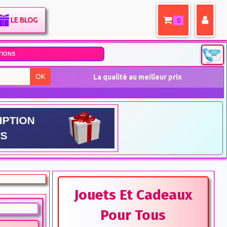
LE BLOG
0
IONS
OK
La qualité au meilleur prix
Jouets Et Cadeaux
Pour Tous