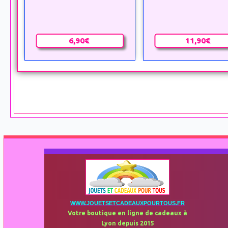
6,90€
11,90€
WWW.JOUETSETCADEAUXPOURTOUS.FR
Votre boutique en ligne de cadeaux à
Lyon depuis 2015