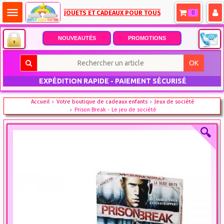
menu
JOUETS ET CADEAUX POUR TOUS
0
NOUVEAUTÉS
PROMOTIONS
OK
EXPÉDITION RAPIDE - PAIEMENT SÉCURISÉ
Accueil
Votre boutique de cadeaux enfants
Jeux de société
Prison Break - Le jeu de société