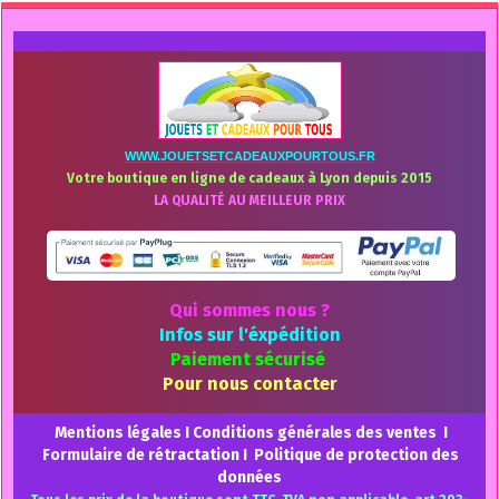
WWW.JOUETSETCADEAUXPOURTOUS.FR
Votre boutique en ligne de cadeaux à Lyon depuis 2015
LA QUALITÉ AU MEILLEUR PRIX
Qui sommes nous ?
Infos sur l'éxpédition
Paiement sécurisé
Pour nous contacter
Mentions légales
I
Conditions générales des ventes
I
Formulaire de rétractation
I
Politique de protection des
données