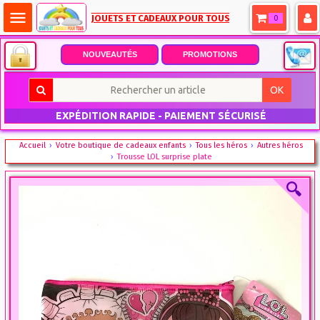
menu
JOUETS ET CADEAUX POUR TOUS
0
NOUVEAUTÉS
PROMOTIONS
OK
EXPÉDITION RAPIDE - PAIEMENT SÉCURISÉ
Accueil
Votre boutique de cadeaux enfants
Tous les héros
Autres héros
Trousse LOL surprise plate