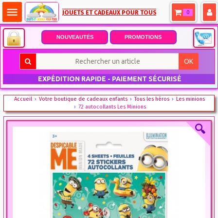
menu
JOUETS ET CADEAUX POUR TOUS
0
NOUVEAUTÉS
PROMOTIONS
OK
EXPÉDITION RAPIDE - PAIEMENT SÉCURISÉ
Accueil
Votre boutique de cadeaux enfants
Tous les héros
Les minions
72 autocollants Les Minions