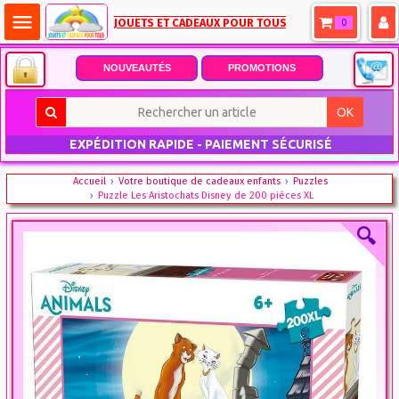
menu
JOUETS ET CADEAUX POUR TOUS
0
NOUVEAUTÉS
PROMOTIONS
OK
EXPÉDITION RAPIDE - PAIEMENT SÉCURISÉ
Accueil
Votre boutique de cadeaux enfants
Puzzles
Puzzle Les Aristochats Disney de 200 pièces XL