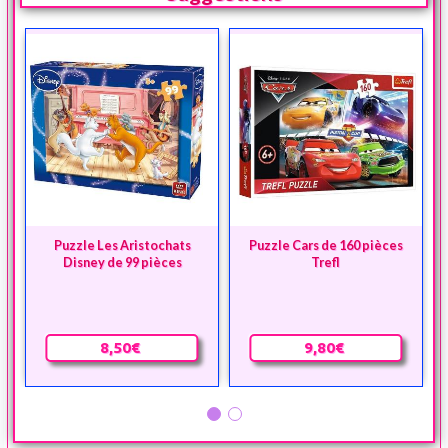
Puzzle Les Aristochats
Puzzle Cars de 160 pièces
Disney de 99 pièces
Trefl
8,50€
9,80€