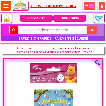
menu
JOUETS ET CADEAUX POUR TOUS
0
NOUVEAUTÉS
PROMOTIONS
OK
EXPÉDITION RAPIDE - PAIEMENT SÉCURISÉ
Accueil
Votre boutique de cadeaux enfants
Anniversaire
Cartes Winnie l'ourson invitation anniversaire enfant - Lot de 5