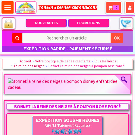
menu
JOUETS ET CADEAUX POUR TOUS
0
NOUVEAUTÉS
PROMOTIONS
OK
EXPÉDITION RAPIDE - PAIEMENT SÉCURISÉ
Accueil
Votre boutique de cadeaux enfants
Tous les héros
La reine des neiges
Bonnet La reine des neiges à pompon rose foncé
BONNET LA REINE DES NEIGES À POMPON ROSE FONCÉ