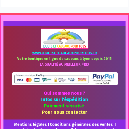
WWW.JOUETSETCADEAUXPOURTOUS.FR
Votre boutique en ligne de cadeaux à Lyon depuis 2015
LA QUALITÉ AU MEILLEUR PRIX
Qui sommes nous ?
Infos sur l'éxpédition
Paiement sécurisé
Pour nous contacter
Mentions légales
I
Conditions générales des ventes
I
Formulaire de rétractation
I
Politique de protection des
données
Tous les prix de la boutique sont TTC, TVA non applicable, art.293-
B du CGI
©2015 Tous droits réservés - Reproduction totale ou partielle
interdite des textes et images.