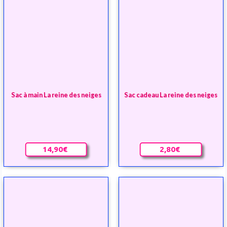
Sac à main La reine des neiges
Sac cadeau La reine des neiges
14,90€
2,80€
Sac La reine des neiges
Serviette de plage La Reine
bandoulière en forme de cœur
des Neiges Disney
Indisponible
Indisponible