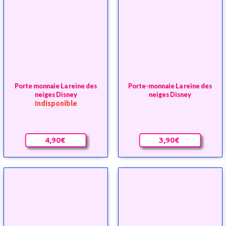
Porte-monnaie La reine des
neiges Disney
3,90€
Porte monnaie La reine des
neiges Disney
Indisponible
4,90€
Portefeuille la reine des
Puzzle La reine des neiges 160
neiges sous licence Disney
pièces
Indisponible