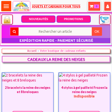
menu
JOUETS ET CADEAUX POUR TOUS
0
NOUVEAUTÉS
PROMOTIONS
OK
EXPÉDITION RAPIDE - PAIEMENT SÉCURISÉ
Accueil
Votre boutique de cadeaux enfants
CADEAUX LA REINE DES NEIGES
2 bracelets la reine des neiges
4 stylos à gel pailleté Frozen la
et 8 breloques
reine des neiges
Indisponible