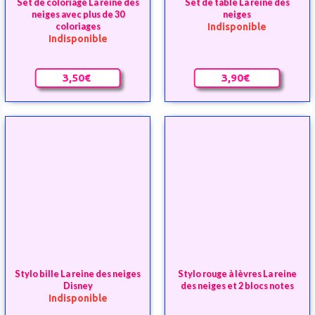
Stylo bille La reine des neiges
Stylo rouge à lèvres La reine
Disney
des neiges et 2 blocs notes
Indisponible
2,90€
4,90€