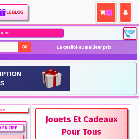
LE BLOG
0
IONS
OK
La qualité au meilleur prix
ire
Jouets Et Cadeaux
 EN CIRE
Pour Tous