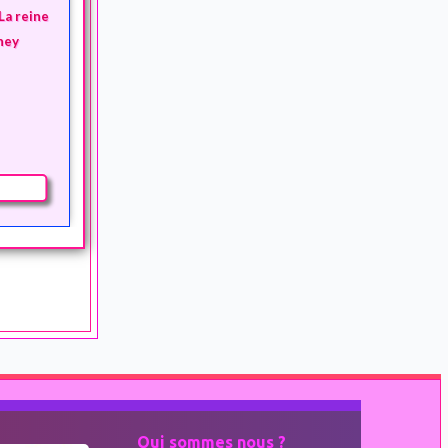
La reine
ney
Qui sommes nous ?