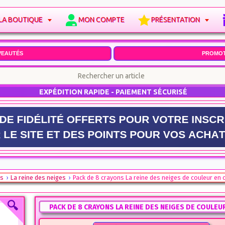
LA BOUTIQUE
MON COMPTE
PRÉSENTATION
VEAUTÉS
PROMOT
EXPÉDITION RAPIDE - PAIEMENT SÉCURISÉ
os
La reine des neiges
Pack de 8 crayons La reine des neiges de couleur en c
PACK DE 8 CRAYONS LA REINE DES NEIGES DE COULEUR