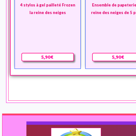
4 stylos à gel pailleté Frozen
Ensemble de papeterie
la reine des neiges
reine des neiges de 5 
5,90€
5,90€