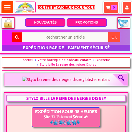
menu
JOUETS ET CADEAUX POUR TOUS
0
NOUVEAUTÉS
PROMOTIONS
OK
EXPÉDITION RAPIDE - PAIEMENT SÉCURISÉ
Accueil
Votre boutique de cadeaux enfants
Papeterie
Stylo bille La reine des neiges Disney
STYLO BILLE LA REINE DES NEIGES DISNEY